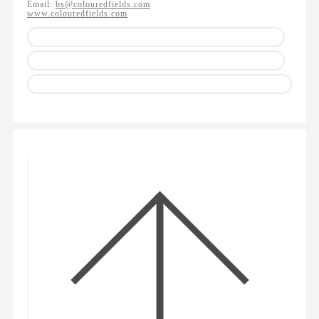
Email:
bs@colouredfields.com
www.colouredfields.com