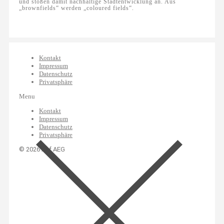
und stoßen damit nachhaltige Stadtentwicklung an. Aus
„brownfields“ werden „coloured fields“.
Kontakt
Impressum
Datenschutz
Privatsphäre
Menu
Kontakt
Impressum
Datenschutz
Privatsphäre
© 2026 Auf AEG