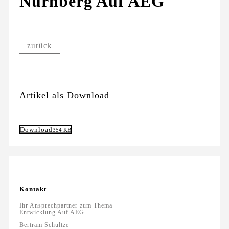
Nürnberg Auf AEG
zurück
Artikel als Download
Download
354 KB
Kontakt
Ihr Ansprechpartner zum Thema
Entwicklung Auf AEG
Bertram Schultze