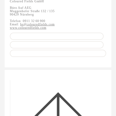
Coloured Fields GmbH
Büro Auf AEG
Muggenhofer Straße 132 / 135
90429 Nürnberg
Telefon: 0911 32 60 900
Email:
bs@colouredfields.com
www.colouredfields.com