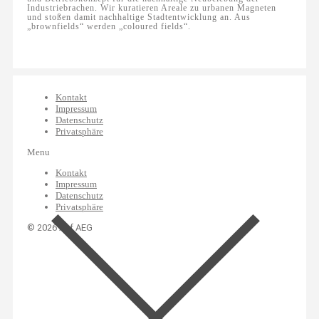
Industriebrachen. Wir kuratieren Areale zu urbanen Magneten
und stoßen damit nachhaltige Stadtentwicklung an. Aus
„brownfields“ werden „coloured fields“.
Kontakt
Impressum
Datenschutz
Privatsphäre
Menu
Kontakt
Impressum
Datenschutz
Privatsphäre
© 2026 Auf AEG