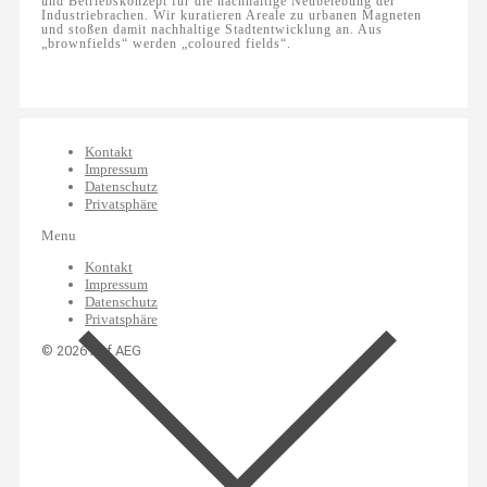
und Betriebskonzept für die nachhaltige Neubelebung der
Industriebrachen. Wir kuratieren Areale zu urbanen Magneten
und stoßen damit nachhaltige Stadtentwicklung an. Aus
„brownfields“ werden „coloured fields“.
Kontakt
Impressum
Datenschutz
Privatsphäre
Menu
Kontakt
Impressum
Datenschutz
Privatsphäre
© 2026 Auf AEG