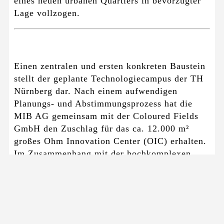
eines neuen urbanen Quartiers in bevorzugter
Lage vollzogen.
Einen zentralen und ersten konkreten Baustein
stellt der geplante Technologiecampus der TH
Nürnberg dar. Nach einem aufwendigen
Planungs- und Abstimmungsprozess hat die
MIB AG gemeinsam mit der Coloured Fields
GmbH den Zuschlag für das ca. 12.000 m²
großes Ohm Innovation Center (OIC) erhalten.
Im Zusammenhang mit der hochkomplexen
Ausschreibung wurde der Gehl-Masterplan
„Auf AEG Nord“ angepasst und das
Architekturbüro Steimle mit der Planung
beauftragt. Die enge Zusammenarbeit mit der
Technischen Hochschule Nürnberg Georg